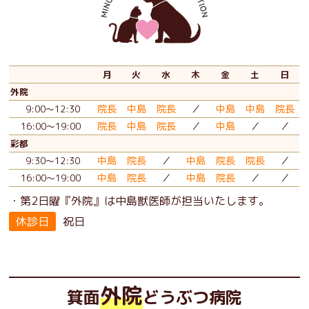
月
火
水
木
金
土
日
外院
院長
中島
院長
／
中島
中島
院長
9:00～12:30
院長
中島
院長
／
中島
／
／
16:00～19:00
彩都
中島
院長
／
中島
院長
院長
／
9:30～12:30
中島
院長
／
中島
院長
／
／
16:00～19:00
・第2日曜『外院』は中島獣医師が担当いたします。
休診日
祝日
外院
箕面
どうぶつ病院