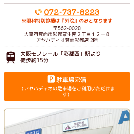
072-737-8223
※眼科特別診療は『外院』のみとなります
〒562-0028
大阪府箕面市彩都粟生南２丁目１２ー８
アヤハディオ箕面彩都店 2階
大阪モノレール
「彩都西」駅より
徒歩約15分
駐車場完備
（アヤハディオの駐車場をご利用いただけま
す）